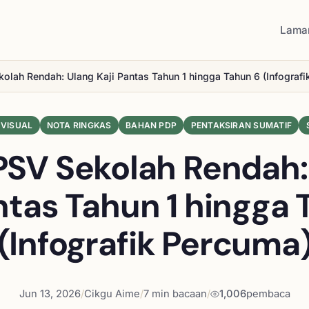
Lama
olah Rendah: Ulang Kaji Pantas Tahun 1 hingga Tahun 6 (Infograf
 VISUAL
NOTA RINGKAS
BAHAN PDP
PENTAKSIRAN SUMATIF
PSV Sekolah Rendah:
antas Tahun 1 hingga 
(Infografik Percuma
Jun 13, 2026
/
Cikgu Aime
/
7 min bacaan
/
1,006
pembaca