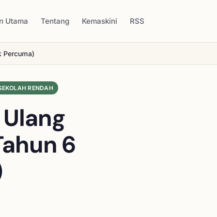
n Utama
Tentang
Kemaskini
RSS
ik Percuma)
SEKOLAH RENDAH
 Ulang
Tahun 6
)