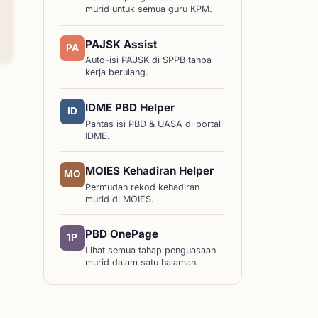
murid untuk semua guru KPM.
PAJSK Assist
PA
Auto-isi PAJSK di SPPB tanpa
kerja berulang.
IDME PBD Helper
ID
Pantas isi PBD & UASA di portal
IDME.
MOIES Kehadiran Helper
MO
Permudah rekod kehadiran
murid di MOIES.
PBD OnePage
1P
Lihat semua tahap penguasaan
murid dalam satu halaman.