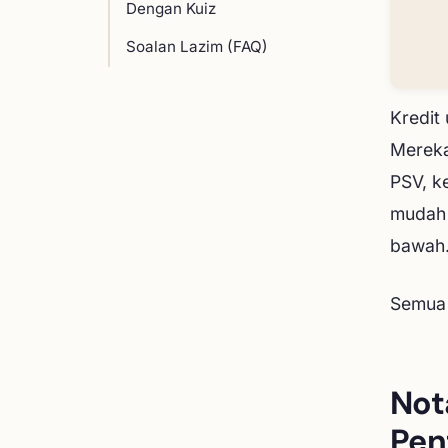
Dengan Kuiz
Soalan Lazim (FAQ)
Kredit
Mereka
PSV, k
mudah d
bawah.
Semua 
Not
Pen