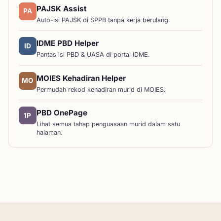
PAJSK Assist
PA
Auto-isi PAJSK di SPPB tanpa kerja berulang.
IDME PBD Helper
ID
Pantas isi PBD & UASA di portal IDME.
MOIES Kehadiran Helper
MO
Permudah rekod kehadiran murid di MOIES.
PBD OnePage
1P
Lihat semua tahap penguasaan murid dalam satu
halaman.