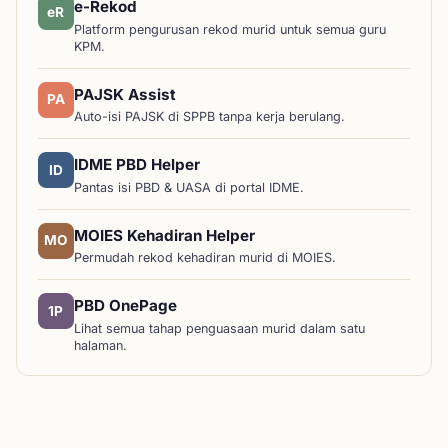
e-Rekod
eR
Platform pengurusan rekod murid untuk semua guru
KPM.
PAJSK Assist
PA
Auto-isi PAJSK di SPPB tanpa kerja berulang.
IDME PBD Helper
ID
Pantas isi PBD & UASA di portal IDME.
MOIES Kehadiran Helper
MO
Permudah rekod kehadiran murid di MOIES.
PBD OnePage
1P
Lihat semua tahap penguasaan murid dalam satu
halaman.