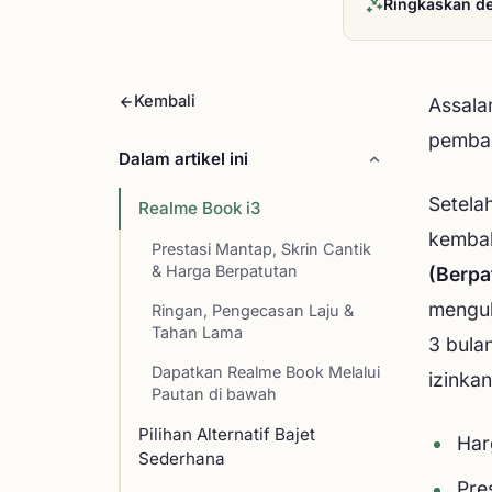
Ringkaskan d
Kembali
Assala
pemba
Dalam artikel ini
Setelah
Realme Book i3
kembal
Prestasi Mantap, Skrin Cantik
& Harga Berpatutan
(Berpa
mengul
Ringan, Pengecasan Laju &
Tahan Lama
3 bulan
Dapatkan Realme Book Melalui
izinkan
Pautan di bawah
Pilihan Alternatif Bajet
Har
Sederhana
Pre