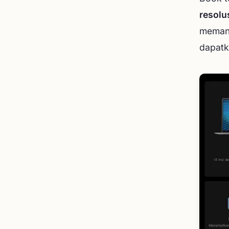
resolu
memang
dapat