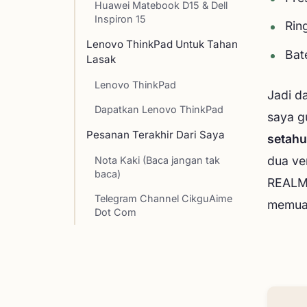
Huawei Matebook D15 & Dell
Inspiron 15
Rin
Lenovo ThinkPad Untuk Tahan
Bat
Lasak
Lenovo ThinkPad
Jadi da
Dapatkan Lenovo ThinkPad
saya g
Pesanan Terakhir Dari Saya
setah
dua ver
Nota Kaki (Baca jangan tak
baca)
REALME
Telegram Channel CikguAime
memuas
Dot Com