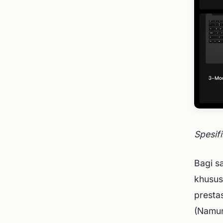
Spesif
Bagi sa
khusus
presta
(Namun