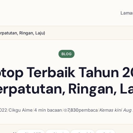
Lama
patutan, Ringan, Laju)
BLOG
top Terbaik Tahun 
erpatutan, Ringan, La
2022
/
Cikgu Aime
/
4 min bacaan
/
7,830
pembaca
/
Kemas kini
Aug 