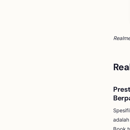
Realm
Rea
Pres
Berp
Spesif
adalah
Book 