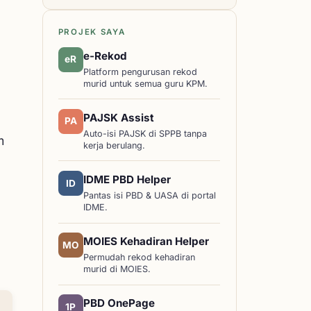
PROJEK SAYA
e-Rekod
eR
Platform pengurusan rekod
murid untuk semua guru KPM.
PAJSK Assist
PA
Auto-isi PAJSK di SPPB tanpa
m
kerja berulang.
IDME PBD Helper
ID
Pantas isi PBD & UASA di portal
IDME.
MOIES Kehadiran Helper
MO
Permudah rekod kehadiran
murid di MOIES.
PBD OnePage
1P