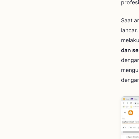
profesi
Saat ar
lancar
melaku
dan se
dengan
mengur
dengan